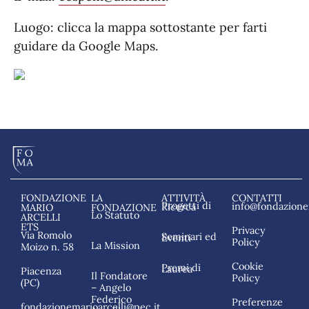
Luogo: clicca la mappa sottostante per farti
guidare da Google Maps.
FONDAZIONE
LA
ATTIVITÀ
CONTATTI
info@fondazionem
Progetti di Ricerca
MARIO
FONDAZIONE
Lo Statuto
ARCELLI
ETS
Privacy
Via Romolo
Seminari ed Eventi
Policy
La Mission
Moizo n. 58
Cookie
Premi di Laurea
Piacenza
Il Fondatore
Policy
(PC)
– Angelo
Federico
Preferenze
fondazionemarioarcelli@pec.it