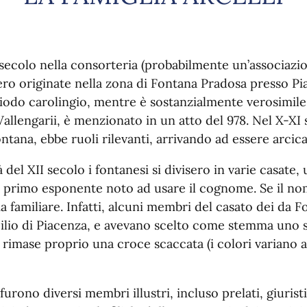
X secolo nella consorteria (probabilmente un’associazi
ero originate nella zona di Fontana Pradosa presso Pi
riodo carolingio, mentre è sostanzialmente verosimile
 Vallengarii, è menzionato in un atto del 978. Nel X-X
tana, ebbe ruoli rilevanti, arrivando ad essere arcica
 del XII secolo i fontanesi si divisero in varie casate, 
l primo esponente noto ad usare il cognome. Se il nom
amiliare. Infatti, alcuni membri del casato dei da Fo
cilio di Piacenza, e avevano scelto come stemma uno s
si rimase proprio una croce scaccata (i colori variano a
furono diversi membri illustri, incluso prelati, giuris