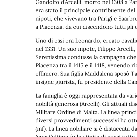
Gandolfo d’Arcelli, morto nel 1308 a Pari
era stato il principale contribuente del
nipoti, che vivevano tra Parigi e Saarbr
a Piacenza, da cui discendono tutti gli e
Uno di essi era Leonardo, creato cavali
nel 1331. Un suo nipote, Filippo Arcelli
Serenissima condusse la campagna che p
Piacenza tra il 1415 e il 1418, venendo 
effimero. Sua figlia Maddalena sposò Ta
insigne giurista, fu presidente della C
La famiglia è oggi rappresentata da vari
nobiltà generosa (Arcelli). Gli attuali d
Militare Ordine di Malta. La linea princ
diversi provvedimenti successivi ha ot
(mf). La linea nobiliare si è distaccat
(quest’ultimo fu lo stipite di quasi tutte