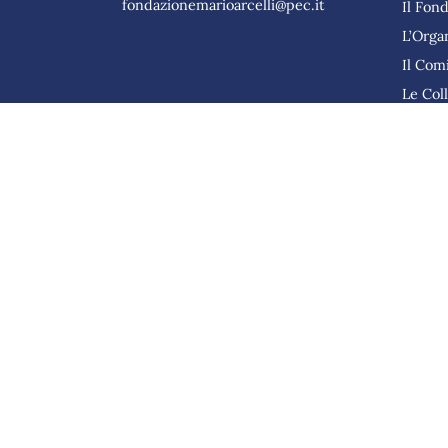
fondazionemarioarcelli@pec.it
Il Fon
L’Orga
Il Comi
Le Col