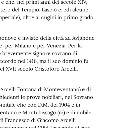
, e che, nei primi anni del secolo XIV,
istero del Tempio. Lasciò eredi alcune
periale), oltre ai cugini in primo grado
gonovo e inviato della città ad Avignone
re, per Milano e per Venezia. Per la
he brevemente signore sovrano di
accordo nel 1416, ma il suo dominio fu
l XVII secolo Cristoforo Arcelli,
 e Arcelli Fontana di Monteventano) e di
ichiedenti le prove nobiliari, nel Sovrano
comitale che con D.M. del 1904 e in
ventano e Montebissago (m) e di nobile
 di Francesco di Giacomo Arcelli
to testamento nel 1384, lasciando ai suoi