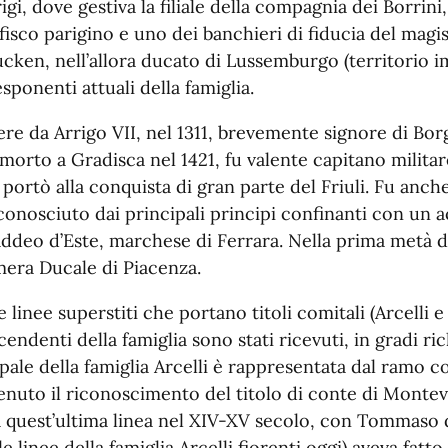
gi, dove gestiva la filiale della compagnia dei Borrini
 fisco parigino e uno dei banchieri di fiducia del mag
ucken, nell’allora ducato di Lussemburgo (territorio im
sponenti attuali della famiglia.
ere da Arrigo VII, nel 1311, brevemente signore di Bor
, morto a Gradisca nel 1421, fu valente capitano milita
ortò alla conquista di gran parte del Friuli. Fu anc
riconosciuto dai principali principi confinanti con un 
ddeo d’Este, marchese di Ferrara. Nella prima metà de
amera Ducale di Piacenza.
e linee superstiti che portano titoli comitali (Arcelli
iscendenti della famiglia sono stati ricevuti, in gradi r
ipale della famiglia Arcelli è rappresentata dal ramo 
tenuto il riconoscimento del titolo di conte di Monte
a da quest’ultima linea nel XIV-XV secolo, con Tommaso
 le linee della famiglia Arcelli fiorenti oggi) aveva fat