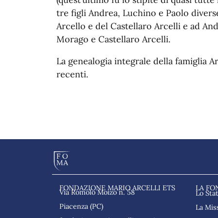
tre figli Andrea, Luchino e Paolo divers
Arcello e del Castellaro Arcelli e ad And
Morago e Castellaro Arcelli.
La genealogia integrale della famiglia Ar
recenti.
FONDAZIONE MARIO ARCELLI ETS
LA FO
Via Romolo Moizo n. 58
Lo Sta
Piacenza (PC)
La Mis