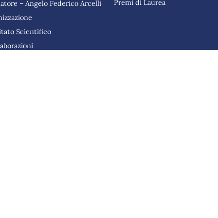
Premi di Laurea
datore – Angelo Federico Arcelli
nizzazione
tato Scientifico
laborazioni