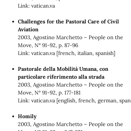
Link:
vatican.va
Challenges for the Pastoral Care of Civil
Aviation
2003, Agostino Marchetto – People on the
Move, N° 91-92, p. 87-96
Link:
vatican.va
[
french
,
italian
,
spanish
]
Pastorale della Mobilità Umana, con
particolare riferimento alla strada
2003, Agostino Marchetto – People on the
Move, N° 91-92, p. 177-181
Link:
vatican.va
[
english
,
french
,
german
,
span
Homily
2003, Agostino Marchetto – People on the