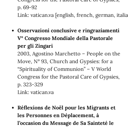
p. 69-92
Link:
vatican.va
[
english
,
french
,
german
,
itali
Osservazioni conclusive e ringraziamenti
V° Congresso Mondiale della Pastorale
per gli Zingari
2003, Agostino Marchetto – People on the
Move, N° 93, Church and Gypsies: for a
“Spirituality of Communion” – V World
Congress for the Pastoral Care of Gypsies,
p. 323-329
Link:
vatican.va
Réflexions de Noël pour les Migrants et
les Personnes en Déplacement, à
l’occasion du Message de Sa Sainteté le