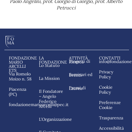
Paolo Angelini, prof. Giorgio di Giorgio, prof. Alberto
Petrucci
FONDAZIONE
LA
ATTIVITÀ
CONTATTI
info@fondazionem
Progetti di Ricerca
MARIO
FONDAZIONE
Lo Statuto
ARCELLI
ETS
Privacy
Via Romolo
Seminari ed Eventi
Policy
La Mission
Moizo n. 58
Cookie
Premi di Laurea
Piacenza
Il Fondatore
Policy
(PC)
– Angelo
Federico
Preferenze
fondazionemarioarcelli@pec.it
Arcelli
Cookie
Trasparenza
L’Organizzazione
Accessibilità