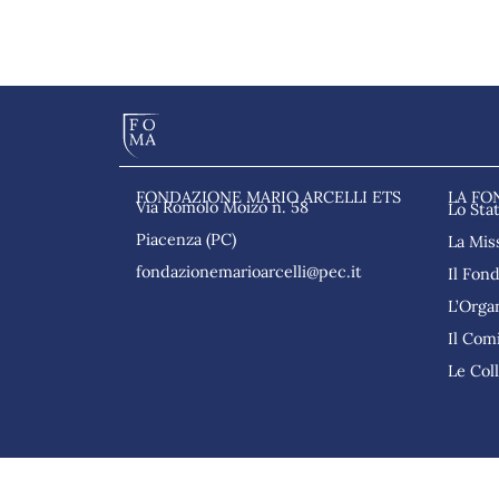
FONDAZIONE MARIO ARCELLI ETS
LA FO
Via Romolo Moizo n. 58
Lo Sta
Piacenza (PC)
La Mis
fondazionemarioarcelli@pec.it
Il Fon
L’Orga
Il Comi
Le Col