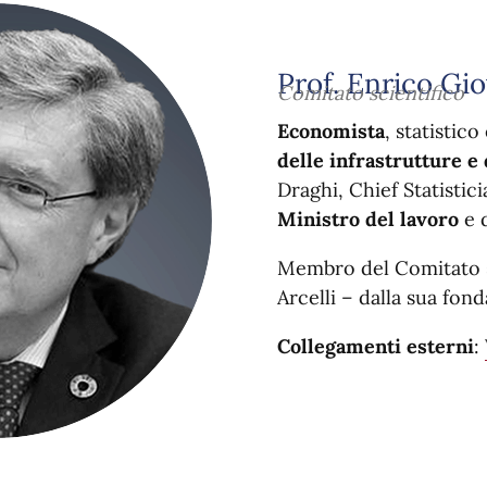
Prof. Enrico Gi
Comitato scientifico
Economista
, statistic
delle infrastrutture e 
Draghi, Chief Statistici
Ministro del lavoro
e d
Membro del Comitato 
Arcelli – dalla sua fon
Collegamenti esterni
: