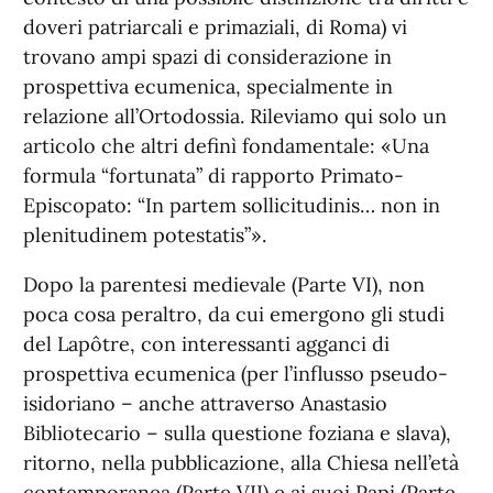
doveri patriarcali e primaziali, di Roma) vi
trovano ampi spazi di considerazione in
prospettiva ecumenica, specialmente in
relazione all’Ortodossia. Rileviamo qui solo un
articolo che altri definì fondamentale: «Una
formula “fortunata” di rapporto Primato-
Episcopato: “In partem sollicitudinis… non in
plenitudinem potestatis”».
Dopo la parentesi medievale (Parte VI), non
poca cosa peraltro, da cui emergono gli studi
del Lapôtre, con interessanti agganci di
prospettiva ecumenica (per l’influsso pseudo-
isidoriano – anche attraverso Anastasio
Bibliotecario – sulla questione foziana e slava),
ritorno, nella pubblicazione, alla Chiesa nell’età
contemporanea (Parte VII) e ai suoi Papi (Parte