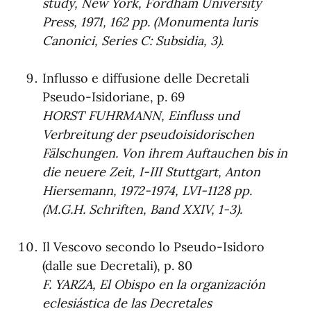
study, New York, Fordham University
Press, 1971, 162 pp. (Monumenta luris
Canonici, Series C: Subsidia, 3).
Influsso e diffusione delle Decretali
Pseudo-Isidoriane, p. 69
HORST FUHRMANN, Einfluss und
Verbreitung der pseudoisidorischen
Fälschungen. Von ihrem Auftauchen bis in
die neuere Zeit, I-III Stuttgart, Anton
Hiersemann, 1972-1974, LVI-1128 pp.
(M.G.H. Schriften, Band XXIV, 1-3).
Il Vescovo secondo lo Pseudo-Isidoro
(dalle sue Decretali), p. 80
F. YARZA, El Obispo en la organización
eclesiástica de las Decretales