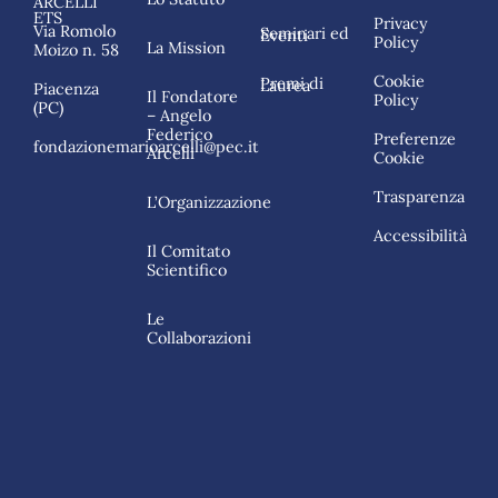
ARCELLI
ETS
Privacy
Via Romolo
Seminari ed Eventi
Policy
La Mission
Moizo n. 58
Cookie
Premi di Laurea
Piacenza
Il Fondatore
Policy
(PC)
– Angelo
Federico
Preferenze
fondazionemarioarcelli@pec.it
Arcelli
Cookie
Trasparenza
L’Organizzazione
Accessibilità
Il Comitato
Scientifico
Le
Collaborazioni